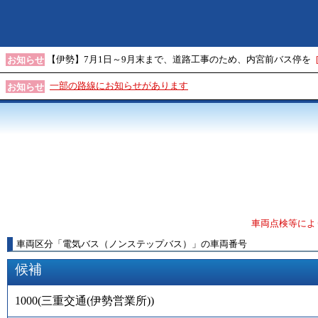
【伊勢】7月1日～9月末まで、道路工事のため、内宮前バス停を
お知らせ
一部の路線にお知らせがあります
お知らせ
車両点検等によ
車両区分
「
電気バス（ノンステップバス）
」
の車両番号
候補
1000
(
三重交通(伊勢営業所)
)