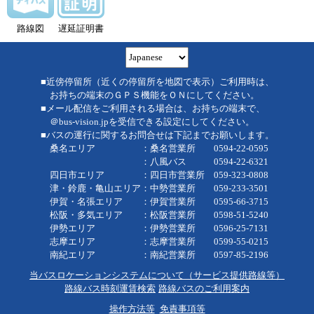
路線図
遅延証明書
■近傍停留所（近くの停留所を地図で表示）ご利用時は、
お持ちの端末のＧＰＳ機能をＯＮにしてください。
■メール配信をご利用される場合は、お持ちの端末で、
＠bus-vision.jpを受信できる設定にしてください。
■バスの運行に関するお問合せは下記までお願いします。
桑名エリア ：桑名営業所 0594-22-0595
：八風バス 0594-22-6321
四日市エリア ：四日市営業所 059-323-0808
津・鈴鹿・亀山エリア：中勢営業所 059-233-3501
伊賀・名張エリア ：伊賀営業所 0595-66-3715
松阪・多気エリア ：松阪営業所 0598-51-5240
伊勢エリア ：伊勢営業所 0596-25-7131
志摩エリア ：志摩営業所 0599-55-0215
南紀エリア ：南紀営業所 0597-85-2196
当バスロケーションシステムについて（サービス提供路線等）
路線バス時刻運賃検索
路線バスのご利用案内
操作方法等
免責事項等