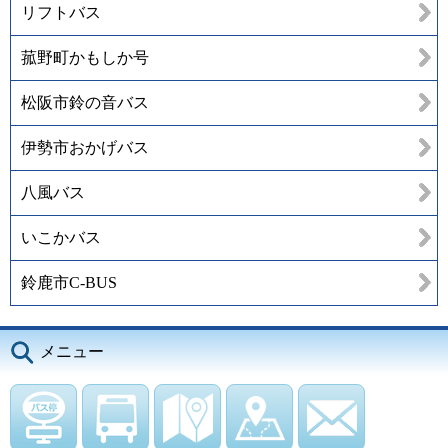
リフトバス
菰野町かもしか号
松阪市鈴の音バス
伊勢市おかげバス
八風バス
いこかバス
鈴鹿市C-BUS
メニュー