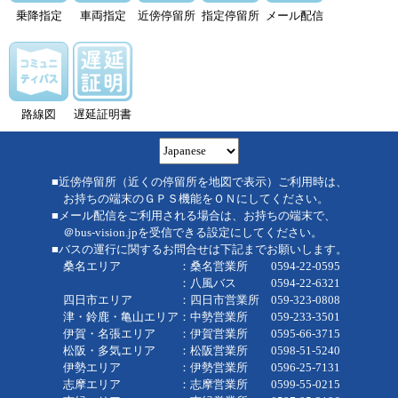
乗降指定
車両指定
近傍停留所
指定停留所
メール配信
路線図
遅延証明書
■近傍停留所（近くの停留所を地図で表示）ご利用時は、
お持ちの端末のＧＰＳ機能をＯＮにしてください。
■メール配信をご利用される場合は、お持ちの端末で、
＠bus-vision.jpを受信できる設定にしてください。
■バスの運行に関するお問合せは下記までお願いします。
桑名エリア ：桑名営業所 0594-22-0595
：八風バス 0594-22-6321
四日市エリア ：四日市営業所 059-323-0808
津・鈴鹿・亀山エリア：中勢営業所 059-233-3501
伊賀・名張エリア ：伊賀営業所 0595-66-3715
松阪・多気エリア ：松阪営業所 0598-51-5240
伊勢エリア ：伊勢営業所 0596-25-7131
志摩エリア ：志摩営業所 0599-55-0215