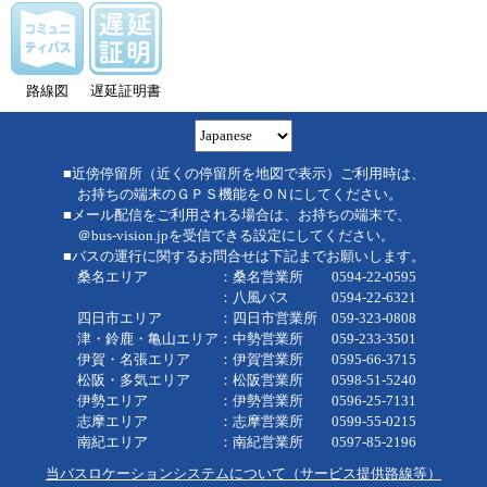
路線図
遅延証明書
■近傍停留所（近くの停留所を地図で表示）ご利用時は、
お持ちの端末のＧＰＳ機能をＯＮにしてください。
■メール配信をご利用される場合は、お持ちの端末で、
＠bus-vision.jpを受信できる設定にしてください。
■バスの運行に関するお問合せは下記までお願いします。
桑名エリア ：桑名営業所 0594-22-0595
：八風バス 0594-22-6321
四日市エリア ：四日市営業所 059-323-0808
津・鈴鹿・亀山エリア：中勢営業所 059-233-3501
伊賀・名張エリア ：伊賀営業所 0595-66-3715
松阪・多気エリア ：松阪営業所 0598-51-5240
伊勢エリア ：伊勢営業所 0596-25-7131
志摩エリア ：志摩営業所 0599-55-0215
南紀エリア ：南紀営業所 0597-85-2196
当バスロケーションシステムについて（サービス提供路線等）