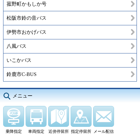
菰野町かもしか号
松阪市鈴の音バス
伊勢市おかげバス
八風バス
いこかバス
鈴鹿市C-BUS
メニュー
乗降指定
車両指定
近傍停留所
指定停留所
メール配信