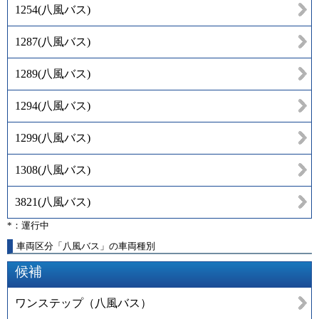
1254
(
八風バス
)
1287
(
八風バス
)
1289
(
八風バス
)
1294
(
八風バス
)
1299
(
八風バス
)
1308
(
八風バス
)
3821
(
八風バス
)
*：運行中
車両区分「八風バス」の車両種別
候補
ワンステップ（八風バス）