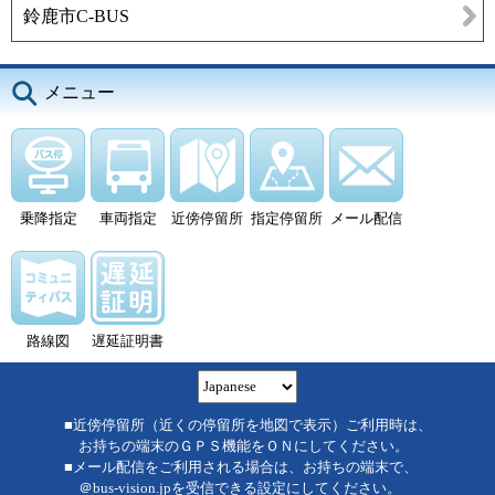
鈴鹿市C-BUS
メニュー
乗降指定
車両指定
近傍停留所
指定停留所
メール配信
路線図
遅延証明書
■近傍停留所（近くの停留所を地図で表示）ご利用時は、
お持ちの端末のＧＰＳ機能をＯＮにしてください。
■メール配信をご利用される場合は、お持ちの端末で、
＠bus-vision.jpを受信できる設定にしてください。