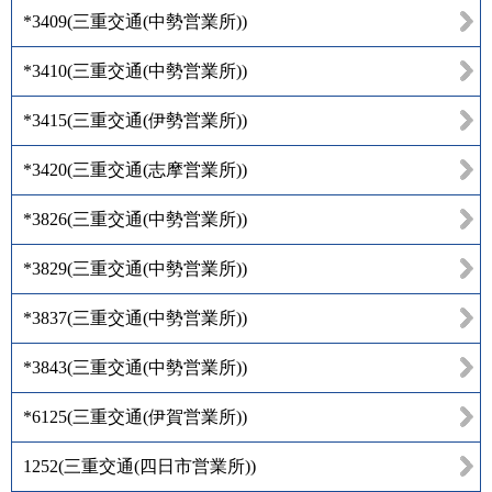
*3409
(
三重交通(中勢営業所)
)
*3410
(
三重交通(中勢営業所)
)
*3415
(
三重交通(伊勢営業所)
)
*3420
(
三重交通(志摩営業所)
)
*3826
(
三重交通(中勢営業所)
)
*3829
(
三重交通(中勢営業所)
)
*3837
(
三重交通(中勢営業所)
)
*3843
(
三重交通(中勢営業所)
)
*6125
(
三重交通(伊賀営業所)
)
1252
(
三重交通(四日市営業所)
)