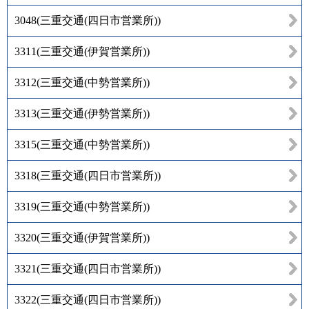
3048
(
三重交通(四日市営業所)
)
3311
(
三重交通(伊賀営業所)
)
3312
(
三重交通(中勢営業所)
)
3313
(
三重交通(伊勢営業所)
)
3315
(
三重交通(中勢営業所)
)
3318
(
三重交通(四日市営業所)
)
3319
(
三重交通(中勢営業所)
)
3320
(
三重交通(伊賀営業所)
)
3321
(
三重交通(四日市営業所)
)
3322
(
三重交通(四日市営業所)
)