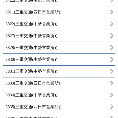
3422
(
三重交通(南紀営業所)
)
3811
(
三重交通(四日市営業所)
)
3822
(
三重交通(中勢営業所)
)
3827
(
三重交通(中勢営業所)
)
3828
(
三重交通(中勢営業所)
)
3830
(
三重交通(中勢営業所)
)
3831
(
三重交通(中勢営業所)
)
3833
(
三重交通(四日市営業所)
)
3834
(
三重交通(中勢営業所)
)
3835
(
三重交通(四日市営業所)
)