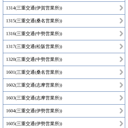
1314
(
三重交通(伊賀営業所)
)
1315
(
三重交通(桑名営業所)
)
1316
(
三重交通(中勢営業所)
)
1317
(
三重交通(松阪営業所)
)
1320
(
三重交通(中勢営業所)
)
1601
(
三重交通(桑名営業所)
)
1602
(
三重交通(志摩営業所)
)
1603
(
三重交通(志摩営業所)
)
1604
(
三重交通(伊勢営業所)
)
1605
(
三重交通(伊勢営業所)
)