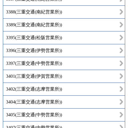
3388
(
三重交通(南紀営業所)
)
3389
(
三重交通(南紀営業所)
)
3395
(
三重交通(松阪営業所)
)
3396
(
三重交通(伊勢営業所)
)
3397
(
三重交通(中勢営業所)
)
3401
(
三重交通(伊賀営業所)
)
3402
(
三重交通(志摩営業所)
)
3404
(
三重交通(志摩営業所)
)
3405
(
三重交通(中勢営業所)
)
3407
(
三重交通(中勢営業所)
)