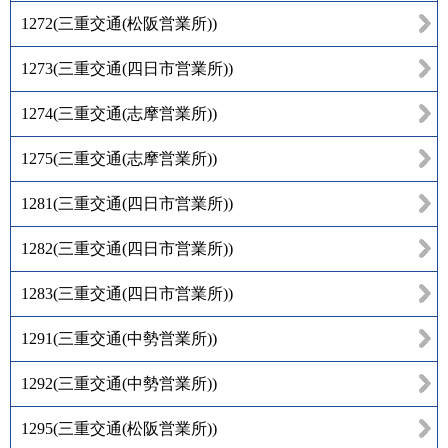
1272
(
三重交通(松阪営業所)
)
1273
(
三重交通(四日市営業所)
)
1274
(
三重交通(志摩営業所)
)
1275
(
三重交通(志摩営業所)
)
1281
(
三重交通(四日市営業所)
)
1282
(
三重交通(四日市営業所)
)
1283
(
三重交通(四日市営業所)
)
1291
(
三重交通(中勢営業所)
)
1292
(
三重交通(中勢営業所)
)
1295
(
三重交通(松阪営業所)
)