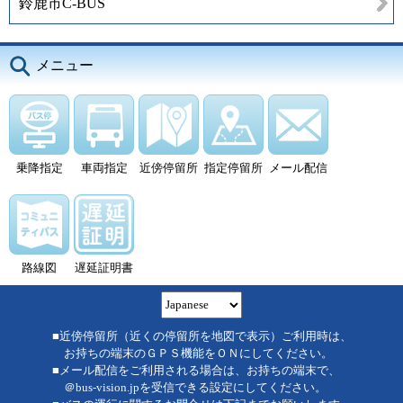
鈴鹿市C-BUS
メニュー
乗降指定
車両指定
近傍停留所
指定停留所
メール配信
路線図
遅延証明書
■近傍停留所（近くの停留所を地図で表示）ご利用時は、
お持ちの端末のＧＰＳ機能をＯＮにしてください。
■メール配信をご利用される場合は、お持ちの端末で、
＠bus-vision.jpを受信できる設定にしてください。