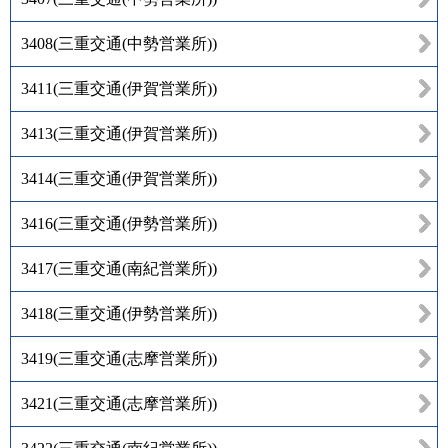
3408
(
三重交通(中勢営業所)
)
3411
(
三重交通(伊賀営業所)
)
3413
(
三重交通(伊賀営業所)
)
3414
(
三重交通(伊賀営業所)
)
3416
(
三重交通(伊勢営業所)
)
3417
(
三重交通(南紀営業所)
)
3418
(
三重交通(伊勢営業所)
)
3419
(
三重交通(志摩営業所)
)
3421
(
三重交通(志摩営業所)
)