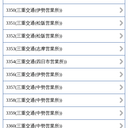
3350
(
三重交通(伊勢営業所)
)
3351
(
三重交通(松阪営業所)
)
3352
(
三重交通(松阪営業所)
)
3353
(
三重交通(志摩営業所)
)
3354
(
三重交通(四日市営業所)
)
3356
(
三重交通(伊勢営業所)
)
3357
(
三重交通(中勢営業所)
)
3358
(
三重交通(中勢営業所)
)
3359
(
三重交通(中勢営業所)
)
3360
(
三重交通(中勢営業所)
)