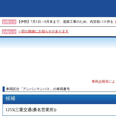
【伊勢】7月1日～9月末まで、道路工事のため、内宮前バス停を
お知らせ
一部の路線にお知らせがあります
お知らせ
車両点検等によ
車両区分
「
アンパンマンバス
」
の車両番号
候補
1253
(
三重交通(桑名営業所)
)