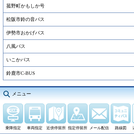
菰野町かもしか号
松阪市鈴の音バス
伊勢市おかげバス
八風バス
いこかバス
鈴鹿市C-BUS
メニュー
乗降指定
車両指定
近傍停留所
指定停留所
メール配信
路線図