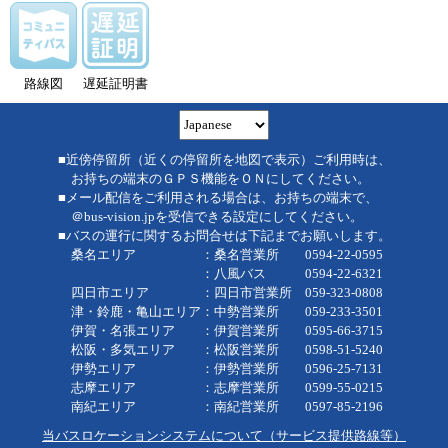
路線図
遅延証明書
■近傍停留所（近くの停留所を地図で表示）ご利用時は、
お持ちの端末のＧＰＳ機能をＯＮにしてください。
■メール配信をご利用される場合は、お持ちの端末で、
＠bus-vision.jpを受信できる設定にしてください。
■バスの運行に関するお問合せは下記までお願いします。
桑名エリア ：桑名営業所 0594-22-0595
：八風バス 0594-22-6321
四日市エリア ：四日市営業所 059-323-0808
津・鈴鹿・亀山エリア：中勢営業所 059-233-3501
伊賀・名張エリア ：伊賀営業所 0595-66-3715
松阪・多気エリア ：松阪営業所 0598-51-5240
伊勢エリア ：伊勢営業所 0596-25-7131
志摩エリア ：志摩営業所 0599-55-0215
南紀エリア ：南紀営業所 0597-85-2196
当バスロケーションシステムについて（サービス提供路線等）