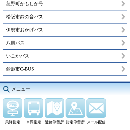
菰野町かもしか号
松阪市鈴の音バス
伊勢市おかげバス
八風バス
いこかバス
鈴鹿市C-BUS
メニュー
乗降指定
車両指定
近傍停留所
指定停留所
メール配信