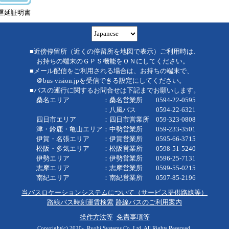
遅延証明書
■近傍停留所（近くの停留所を地図で表示）ご利用時は、
お持ちの端末のＧＰＳ機能をＯＮにしてください。
■メール配信をご利用される場合は、お持ちの端末で、
＠bus-vision.jpを受信できる設定にしてください。
■バスの運行に関するお問合せは下記までお願いします。
桑名エリア ：桑名営業所 0594-22-0595
：八風バス 0594-22-6321
四日市エリア ：四日市営業所 059-323-0808
津・鈴鹿・亀山エリア：中勢営業所 059-233-3501
伊賀・名張エリア ：伊賀営業所 0595-66-3715
松阪・多気エリア ：松阪営業所 0598-51-5240
伊勢エリア ：伊勢営業所 0596-25-7131
志摩エリア ：志摩営業所 0599-55-0215
南紀エリア ：南紀営業所 0597-85-2196
当バスロケーションシステムについて（サービス提供路線等）
路線バス時刻運賃検索
路線バスのご利用案内
操作方法等
免責事項等
Copyright(c) 2020-, Ryobi Systems Co.,Ltd. All Rights Reserved.