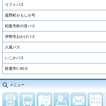
リフトバス
菰野町かもしか号
松阪市鈴の音バス
伊勢市おかげバス
八風バス
いこかバス
鈴鹿市C-BUS
メニュー