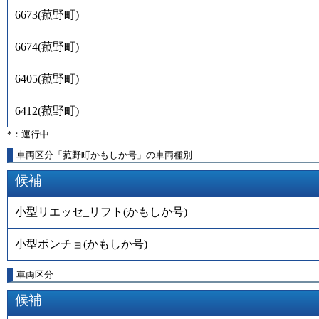
6673
(
菰野町
)
6674
(
菰野町
)
6405
(
菰野町
)
6412
(
菰野町
)
*：運行中
車両区分「菰野町かもしか号」の車両種別
候補
小型リエッセ_リフト(かもしか号)
小型ポンチョ(かもしか号)
車両区分
候補