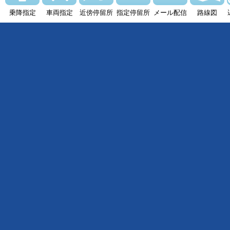
乗降指定
車両指定
近傍停留所
指定停留所
メール配信
路線図