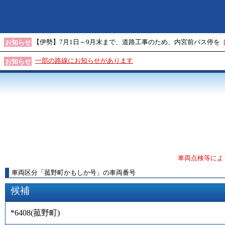
【伊勢】7月1日～9月末まで、道路工事のため、内宮前バス停を
お知らせ
一部の路線にお知らせがあります
お知らせ
車両点検等によ
車両区分
「
菰野町かもしか号
」
の車両番号
候補
*6408
(
菰野町
)