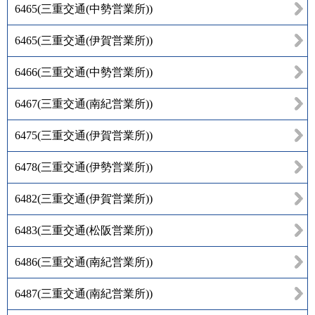
6465
(
三重交通(中勢営業所)
)
6465
(
三重交通(伊賀営業所)
)
6466
(
三重交通(中勢営業所)
)
6467
(
三重交通(南紀営業所)
)
6475
(
三重交通(伊賀営業所)
)
6478
(
三重交通(伊勢営業所)
)
6482
(
三重交通(伊賀営業所)
)
6483
(
三重交通(松阪営業所)
)
6486
(
三重交通(南紀営業所)
)
6487
(
三重交通(南紀営業所)
)