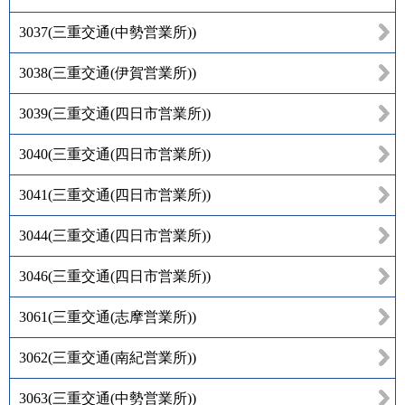
3037
(
三重交通(中勢営業所)
)
3038
(
三重交通(伊賀営業所)
)
3039
(
三重交通(四日市営業所)
)
3040
(
三重交通(四日市営業所)
)
3041
(
三重交通(四日市営業所)
)
3044
(
三重交通(四日市営業所)
)
3046
(
三重交通(四日市営業所)
)
3061
(
三重交通(志摩営業所)
)
3062
(
三重交通(南紀営業所)
)
3063
(
三重交通(中勢営業所)
)