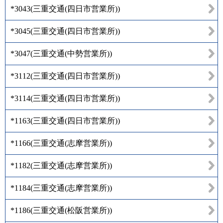
*3043
(
三重交通(四日市営業所)
)
*3045
(
三重交通(四日市営業所)
)
*3047
(
三重交通(中勢営業所)
)
*3112
(
三重交通(四日市営業所)
)
*3114
(
三重交通(四日市営業所)
)
*1163
(
三重交通(四日市営業所)
)
*1166
(
三重交通(志摩営業所)
)
*1182
(
三重交通(志摩営業所)
)
*1184
(
三重交通(志摩営業所)
)
*1186
(
三重交通(松阪営業所)
)