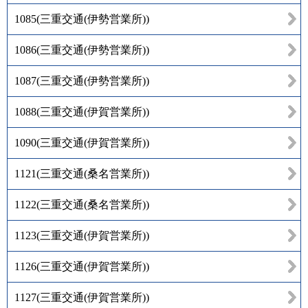
1085
(
三重交通(伊勢営業所)
)
1086
(
三重交通(伊勢営業所)
)
1087
(
三重交通(伊勢営業所)
)
1088
(
三重交通(伊賀営業所)
)
1090
(
三重交通(伊賀営業所)
)
1121
(
三重交通(桑名営業所)
)
1122
(
三重交通(桑名営業所)
)
1123
(
三重交通(伊賀営業所)
)
1126
(
三重交通(伊賀営業所)
)
1127
(
三重交通(伊賀営業所)
)