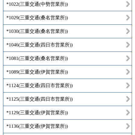
*1022
(
三重交通(中勢営業所)
)
*1029
(
三重交通(桑名営業所)
)
*1030
(
三重交通(桑名営業所)
)
*1046
(
三重交通(四日市営業所)
)
*1081
(
三重交通(桑名営業所)
)
*1089
(
三重交通(伊賀営業所)
)
*1124
(
三重交通(四日市営業所)
)
*1125
(
三重交通(四日市営業所)
)
*1129
(
三重交通(伊賀営業所)
)
*1136
(
三重交通(伊賀営業所)
)