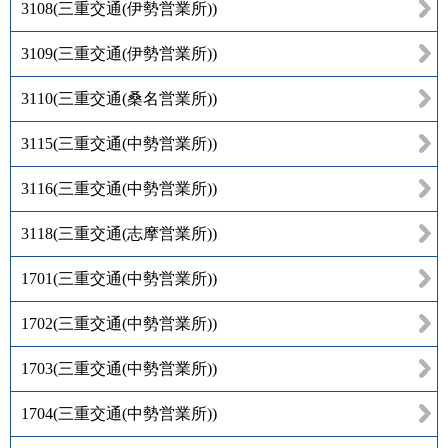
3108
(
三重交通(伊勢営業所)
)
3109
(
三重交通(伊勢営業所)
)
3110
(
三重交通(桑名営業所)
)
3115
(
三重交通(中勢営業所)
)
3116
(
三重交通(中勢営業所)
)
3118
(
三重交通(志摩営業所)
)
1701
(
三重交通(中勢営業所)
)
1702
(
三重交通(中勢営業所)
)
1703
(
三重交通(中勢営業所)
)
1704
(
三重交通(中勢営業所)
)