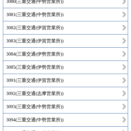
3080
(
三重交通(中勢営業所)
)
3081
(
三重交通(中勢営業所)
)
3082
(
三重交通(伊賀営業所)
)
3083
(
三重交通(伊賀営業所)
)
3084
(
三重交通(伊勢営業所)
)
3085
(
三重交通(伊勢営業所)
)
3091
(
三重交通(伊賀営業所)
)
3092
(
三重交通(志摩営業所)
)
3093
(
三重交通(中勢営業所)
)
3094
(
三重交通(中勢営業所)
)