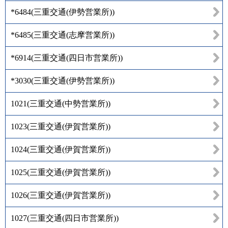
*6484
(
三重交通(伊勢営業所)
)
*6485
(
三重交通(志摩営業所)
)
*6914
(
三重交通(四日市営業所)
)
*3030
(
三重交通(伊勢営業所)
)
1021
(
三重交通(中勢営業所)
)
1023
(
三重交通(伊賀営業所)
)
1024
(
三重交通(伊賀営業所)
)
1025
(
三重交通(伊賀営業所)
)
1026
(
三重交通(伊賀営業所)
)
1027
(
三重交通(四日市営業所)
)