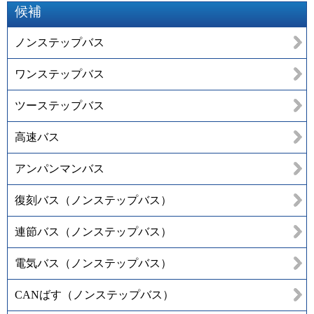
候補
ノンステップバス
ワンステップバス
ツーステップバス
高速バス
アンパンマンバス
復刻バス（ノンステップバス）
連節バス（ノンステップバス）
電気バス（ノンステップバス）
CANばす（ノンステップバス）