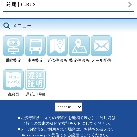
鈴鹿市C-BUS
メニュー
乗降指定
車両指定
近傍停留所
指定停留所
メール配信
路線図
遅延証明書
■近傍停留所（近くの停留所を地図で表示）ご利用時は、
お持ちの端末のＧＰＳ機能をＯＮにしてください。
■メール配信をご利用される場合は、お持ちの端末で、
＠bus-vision.jpを受信できる設定にしてください。