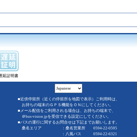
遅延証明書
■近傍停留所（近くの停留所を地図で表示）ご利用時は、
お持ちの端末のＧＰＳ機能をＯＮにしてください。
■メール配信をご利用される場合は、お持ちの端末で、
＠bus-vision.jpを受信できる設定にしてください。
■バスの運行に関するお問合せは下記までお願いします。
桑名エリア ：桑名営業所 0594-22-0595
：八風バス 0594-22-6321