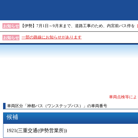
【伊勢】7月1日～9月末まで、道路工事のため、内宮前バス停を
お知らせ
一部の路線にお知らせがあります
お知らせ
車両点検等によ
車両区分
「
神都バス（ワンステップバス）
」
の車両番号
候補
1921
(
三重交通(伊勢営業所)
)