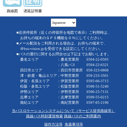
路線図
遅延証明書
■近傍停留所（近くの停留所を地図で表示）ご利用時は、
お持ちの端末のＧＰＳ機能をＯＮにしてください。
■メール配信をご利用される場合は、お持ちの端末で、
＠bus-vision.jpを受信できる設定にしてください。
■バスの運行に関するお問合せは下記までお願いします。
桑名エリア ：桑名営業所 0594-22-0595
：八風バス 0594-22-6321
四日市エリア ：四日市営業所 059-323-0808
津・鈴鹿・亀山エリア：中勢営業所 059-233-3501
伊賀・名張エリア ：伊賀営業所 0595-66-3715
松阪・多気エリア ：松阪営業所 0598-51-5240
伊勢エリア ：伊勢営業所 0596-25-7131
志摩エリア ：志摩営業所 0599-55-0215
南紀エリア ：南紀営業所 0597-85-2196
当バスロケーションシステムについて（サービス提供路線等）
路線バス時刻運賃検索
路線バスのご利用案内
操作方法等
免責事項等