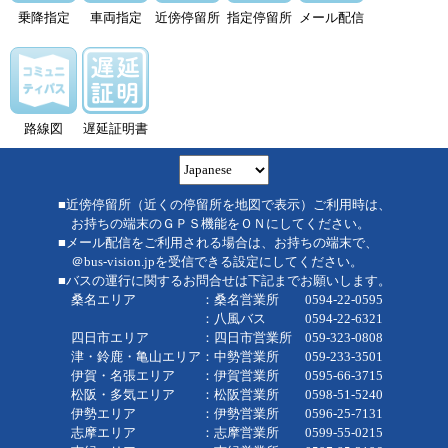
乗降指定
車両指定
近傍停留所
指定停留所
メール配信
路線図
遅延証明書
■近傍停留所（近くの停留所を地図で表示）ご利用時は、
お持ちの端末のＧＰＳ機能をＯＮにしてください。
■メール配信をご利用される場合は、お持ちの端末で、
＠bus-vision.jpを受信できる設定にしてください。
■バスの運行に関するお問合せは下記までお願いします。
桑名エリア ：桑名営業所 0594-22-0595
：八風バス 0594-22-6321
四日市エリア ：四日市営業所 059-323-0808
津・鈴鹿・亀山エリア：中勢営業所 059-233-3501
伊賀・名張エリア ：伊賀営業所 0595-66-3715
松阪・多気エリア ：松阪営業所 0598-51-5240
伊勢エリア ：伊勢営業所 0596-25-7131
志摩エリア ：志摩営業所 0599-55-0215