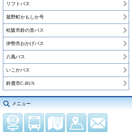
リフトバス
菰野町かもしか号
松阪市鈴の音バス
伊勢市おかげバス
八風バス
いこかバス
鈴鹿市C-BUS
メニュー