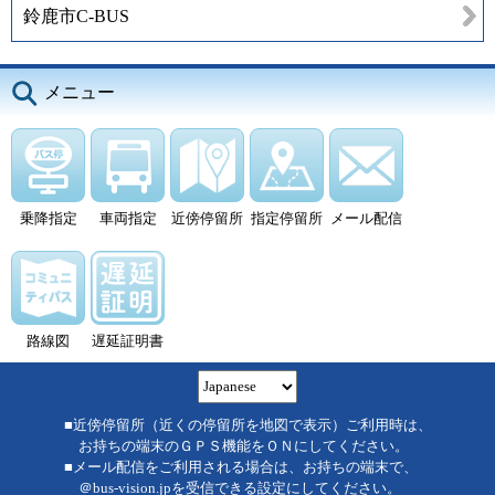
鈴鹿市C-BUS
メニュー
乗降指定
車両指定
近傍停留所
指定停留所
メール配信
路線図
遅延証明書
■近傍停留所（近くの停留所を地図で表示）ご利用時は、
お持ちの端末のＧＰＳ機能をＯＮにしてください。
■メール配信をご利用される場合は、お持ちの端末で、
＠bus-vision.jpを受信できる設定にしてください。