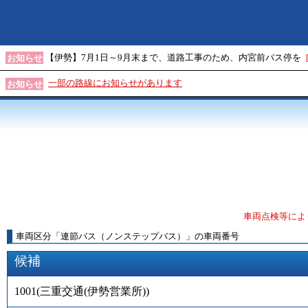
【伊勢】7月1日～9月末まで、道路工事のため、内宮前バス停を
お知らせ
一部の路線にお知らせがあります
お知らせ
車両点検等によ
車両区分
「
連節バス（ノンステップバス）
」
の車両番号
候補
1001
(
三重交通(伊勢営業所)
)