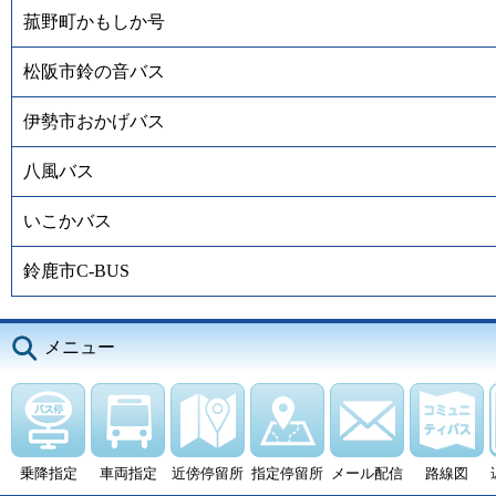
菰野町かもしか号
松阪市鈴の音バス
伊勢市おかげバス
八風バス
いこかバス
鈴鹿市C-BUS
メニュー
乗降指定
車両指定
近傍停留所
指定停留所
メール配信
路線図