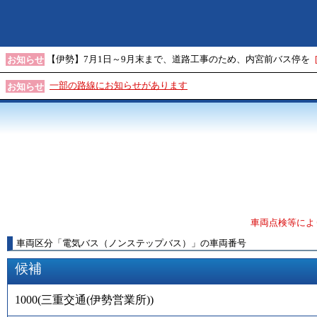
【伊勢】7月1日～9月末まで、道路工事のため、内宮前バス停を
お知らせ
一部の路線にお知らせがあります
お知らせ
車両点検等によ
車両区分
「
電気バス（ノンステップバス）
」
の車両番号
候補
1000
(
三重交通(伊勢営業所)
)