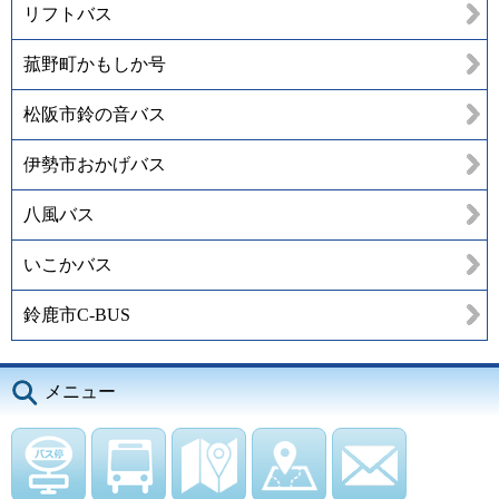
リフトバス
菰野町かもしか号
松阪市鈴の音バス
伊勢市おかげバス
八風バス
いこかバス
鈴鹿市C-BUS
メニュー