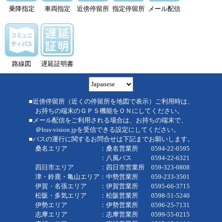
乗降指定
車両指定
近傍停留所
指定停留所
メール配信
路線図
遅延証明書
■近傍停留所（近くの停留所を地図で表示）ご利用時は、
お持ちの端末のＧＰＳ機能をＯＮにしてください。
■メール配信をご利用される場合は、お持ちの端末で、
＠bus-vision.jpを受信できる設定にしてください。
■バスの運行に関するお問合せは下記までお願いします。
桑名エリア ：桑名営業所 0594-22-0595
：八風バス 0594-22-6321
四日市エリア ：四日市営業所 059-323-0808
津・鈴鹿・亀山エリア：中勢営業所 059-233-3501
伊賀・名張エリア ：伊賀営業所 0595-66-3715
松阪・多気エリア ：松阪営業所 0598-51-5240
伊勢エリア ：伊勢営業所 0596-25-7131
志摩エリア ：志摩営業所 0599-55-0215