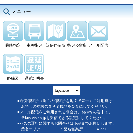
メニュー
乗降指定
車両指定
近傍停留所
指定停留所
メール配信
路線図
遅延証明書
■近傍停留所（近くの停留所を地図で表示）ご利用時は、
お持ちの端末のＧＰＳ機能をＯＮにしてください。
■メール配信をご利用される場合は、お持ちの端末で、
＠bus-vision.jpを受信できる設定にしてください。
■バスの運行に関するお問合せは下記までお願いします。
桑名エリア ：桑名営業所 0594-22-0595