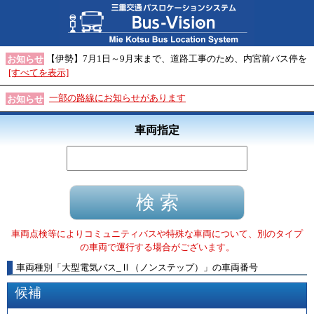
【伊勢】7月1日～9月末まで、道路工事のため、内宮前バス停を
お知らせ
[すべてを表示]
一部の路線にお知らせがあります
お知らせ
車両指定
車両点検等によりコミュニティバスや特殊な車両について、別のタイプ
の車両で運行する場合がございます。
車両種別
「
大型電気バス_Ⅱ（ノンステップ）
」
の車両番号
候補