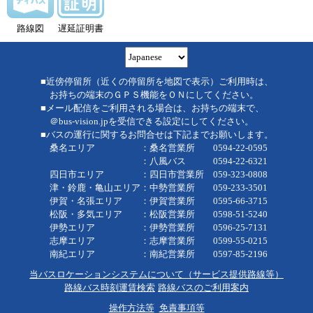
路線図
遅延証明書
■近傍停留所（近くの停留所を地図で表示）ご利用時は、
お持ちの端末のＧＰＳ機能をＯＮにしてください。
■メール配信をご利用される場合は、お持ちの端末で、
＠bus-vision.jpを受信できる設定にしてください。
■バスの運行に関するお問合せは下記までお願いします。
桑名エリア ：桑名営業所 0594-22-0595
：八風バス 0594-22-6321
四日市エリア ：四日市営業所 059-323-0808
津・鈴鹿・亀山エリア：中勢営業所 059-233-3501
伊賀・名張エリア ：伊賀営業所 0595-66-3715
松阪・多気エリア ：松阪営業所 0598-51-5240
伊勢エリア ：伊勢営業所 0596-25-7131
志摩エリア ：志摩営業所 0599-55-0215
南紀エリア ：南紀営業所 0597-85-2196
当バスロケーションシステムについて（サービス提供路線等）
路線バス時刻運賃検索
路線バスのご利用案内
操作方法等
免責事項等