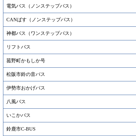
電気バス（ノンステップバス）
CANばす（ノンステップバス）
神都バス（ワンステップバス）
リフトバス
菰野町かもしか号
松阪市鈴の音バス
伊勢市おかげバス
八風バス
いこかバス
鈴鹿市C-BUS