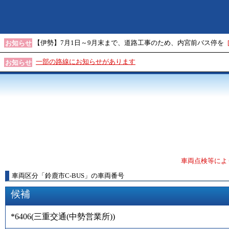
【伊勢】7月1日～9月末まで、道路工事のため、内宮前バス停を
お知らせ
一部の路線にお知らせがあります
お知らせ
車両点検等によ
車両区分
「
鈴鹿市C-BUS
」
の車両番号
候補
*6406
(
三重交通(中勢営業所)
)