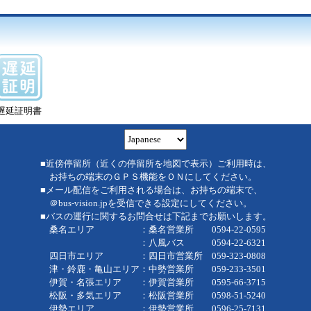
遅延証明書
■近傍停留所（近くの停留所を地図で表示）ご利用時は、
お持ちの端末のＧＰＳ機能をＯＮにしてください。
■メール配信をご利用される場合は、お持ちの端末で、
＠bus-vision.jpを受信できる設定にしてください。
■バスの運行に関するお問合せは下記までお願いします。
桑名エリア ：桑名営業所 0594-22-0595
：八風バス 0594-22-6321
四日市エリア ：四日市営業所 059-323-0808
津・鈴鹿・亀山エリア：中勢営業所 059-233-3501
伊賀・名張エリア ：伊賀営業所 0595-66-3715
松阪・多気エリア ：松阪営業所 0598-51-5240
伊勢エリア ：伊勢営業所 0596-25-7131