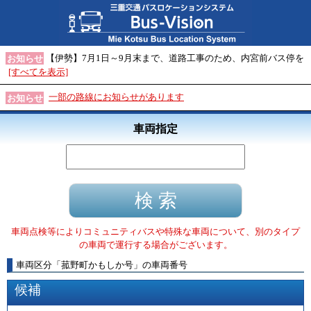
【伊勢】7月1日～9月末まで、道路工事のため、内宮前バス停を
お知らせ
[すべてを表示]
一部の路線にお知らせがあります
お知らせ
車両指定
車両点検等によりコミュニティバスや特殊な車両について、別のタイプ
の車両で運行する場合がございます。
車両区分
「
菰野町かもしか号
」
の車両番号
候補