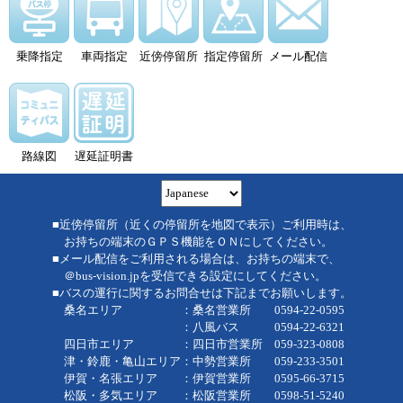
乗降指定
車両指定
近傍停留所
指定停留所
メール配信
路線図
遅延証明書
■近傍停留所（近くの停留所を地図で表示）ご利用時は、
お持ちの端末のＧＰＳ機能をＯＮにしてください。
■メール配信をご利用される場合は、お持ちの端末で、
＠bus-vision.jpを受信できる設定にしてください。
■バスの運行に関するお問合せは下記までお願いします。
桑名エリア ：桑名営業所 0594-22-0595
：八風バス 0594-22-6321
四日市エリア ：四日市営業所 059-323-0808
津・鈴鹿・亀山エリア：中勢営業所 059-233-3501
伊賀・名張エリア ：伊賀営業所 0595-66-3715
松阪・多気エリア ：松阪営業所 0598-51-5240