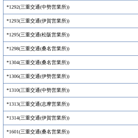
*1292
(
三重交通(中勢営業所)
)
*1293
(
三重交通(伊賀営業所)
)
*1295
(
三重交通(松阪営業所)
)
*1298
(
三重交通(桑名営業所)
)
*1304
(
三重交通(桑名営業所)
)
*1306
(
三重交通(伊勢営業所)
)
*1310
(
三重交通(中勢営業所)
)
*1313
(
三重交通(志摩営業所)
)
*1314
(
三重交通(伊賀営業所)
)
*1601
(
三重交通(桑名営業所)
)