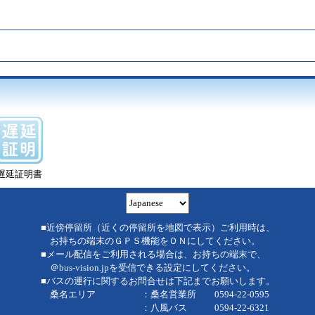
遅延証明書
■近傍停留所（近くの停留所を地図で表示）ご利用時は、
お持ちの端末のＧＰＳ機能をＯＮにしてください。
■メール配信をご利用される場合は、お持ちの端末で、
＠bus-vision.jpを受信できる設定にしてください。
■バスの運行に関するお問合せは下記までお願いします。
桑名エリア ：桑名営業所 0594-22-0595
：八風バス 0594-22-6321