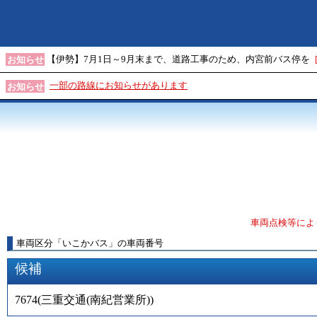
【伊勢】7月1日～9月末まで、道路工事のため、内宮前バス停を
お知らせ
一部の路線にお知らせがあります
お知らせ
車両点検等によ
車両区分
「
いこかバス
」
の車両番号
候補
7674
(
三重交通(南紀営業所)
)