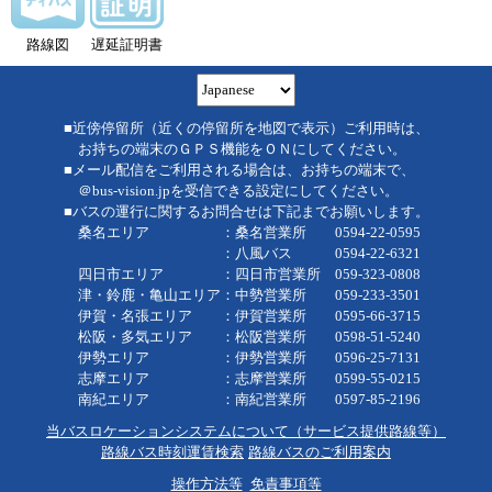
路線図
遅延証明書
■近傍停留所（近くの停留所を地図で表示）ご利用時は、
お持ちの端末のＧＰＳ機能をＯＮにしてください。
■メール配信をご利用される場合は、お持ちの端末で、
＠bus-vision.jpを受信できる設定にしてください。
■バスの運行に関するお問合せは下記までお願いします。
桑名エリア ：桑名営業所 0594-22-0595
：八風バス 0594-22-6321
四日市エリア ：四日市営業所 059-323-0808
津・鈴鹿・亀山エリア：中勢営業所 059-233-3501
伊賀・名張エリア ：伊賀営業所 0595-66-3715
松阪・多気エリア ：松阪営業所 0598-51-5240
伊勢エリア ：伊勢営業所 0596-25-7131
志摩エリア ：志摩営業所 0599-55-0215
南紀エリア ：南紀営業所 0597-85-2196
当バスロケーションシステムについて（サービス提供路線等）
路線バス時刻運賃検索
路線バスのご利用案内
操作方法等
免責事項等