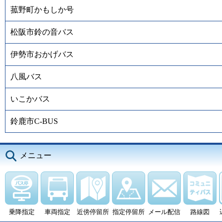
菰野町かもしか号
松阪市鈴の音バス
伊勢市おかげバス
八風バス
いこかバス
鈴鹿市C-BUS
メニュー
乗降指定
車両指定
近傍停留所
指定停留所
メール配信
路線図