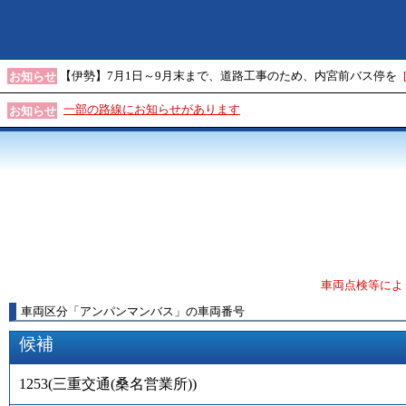
【伊勢】7月1日～9月末まで、道路工事のため、内宮前バス停を
お知らせ
一部の路線にお知らせがあります
お知らせ
車両点検等によ
車両区分
「
アンパンマンバス
」
の車両番号
候補
1253
(
三重交通(桑名営業所)
)