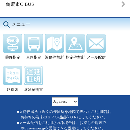
鈴鹿市C-BUS
メニュー
乗降指定
車両指定
近傍停留所
指定停留所
メール配信
路線図
遅延証明書
■近傍停留所（近くの停留所を地図で表示）ご利用時は、
お持ちの端末のＧＰＳ機能をＯＮにしてください。
■メール配信をご利用される場合は、お持ちの端末で、
＠bus-vision.jpを受信できる設定にしてください。