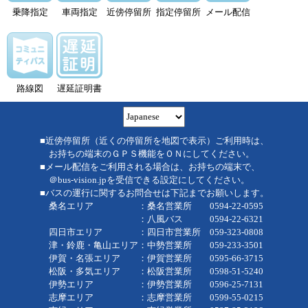
乗降指定
車両指定
近傍停留所
指定停留所
メール配信
路線図
遅延証明書
■近傍停留所（近くの停留所を地図で表示）ご利用時は、
お持ちの端末のＧＰＳ機能をＯＮにしてください。
■メール配信をご利用される場合は、お持ちの端末で、
＠bus-vision.jpを受信できる設定にしてください。
■バスの運行に関するお問合せは下記までお願いします。
桑名エリア ：桑名営業所 0594-22-0595
：八風バス 0594-22-6321
四日市エリア ：四日市営業所 059-323-0808
津・鈴鹿・亀山エリア：中勢営業所 059-233-3501
伊賀・名張エリア ：伊賀営業所 0595-66-3715
松阪・多気エリア ：松阪営業所 0598-51-5240
伊勢エリア ：伊勢営業所 0596-25-7131
志摩エリア ：志摩営業所 0599-55-0215