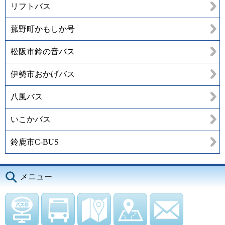
リフトバス
菰野町かもしか号
松阪市鈴の音バス
伊勢市おかげバス
八風バス
いこかバス
鈴鹿市C-BUS
メニュー