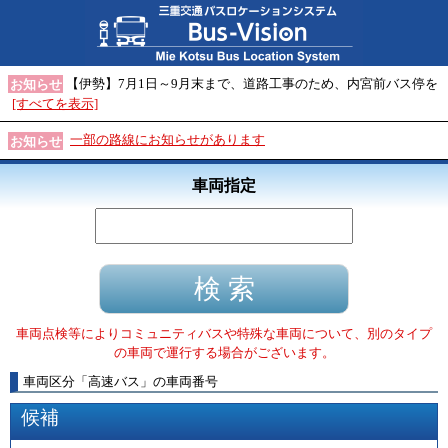
【伊勢】7月1日～9月末まで、道路工事のため、内宮前バス停を
お知らせ
[すべてを表示]
一部の路線にお知らせがあります
お知らせ
車両指定
車両点検等によりコミュニティバスや特殊な車両について、別のタイプ
の車両で運行する場合がございます。
車両区分
「
高速バス
」
の車両番号
候補