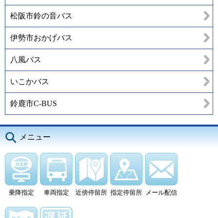
松阪市鈴の音バス
伊勢市おかげバス
八風バス
いこかバス
鈴鹿市C-BUS
メニュー
乗降指定
車両指定
近傍停留所
指定停留所
メール配信