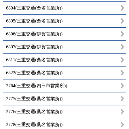
6804
(
三重交通(桑名営業所)
)
6805
(
三重交通(桑名営業所)
)
6806
(
三重交通(伊賀営業所)
)
6807
(
三重交通(伊賀営業所)
)
6811
(
三重交通(桑名営業所)
)
6822
(
三重交通(桑名営業所)
)
2764
(
三重交通(四日市営業所)
)
2775
(
三重交通(桑名営業所)
)
2776
(
三重交通(桑名営業所)
)
2778
(
三重交通(桑名営業所)
)