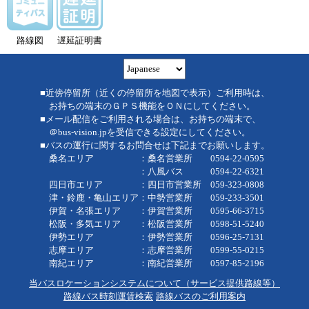
路線図
遅延証明書
■近傍停留所（近くの停留所を地図で表示）ご利用時は、
お持ちの端末のＧＰＳ機能をＯＮにしてください。
■メール配信をご利用される場合は、お持ちの端末で、
＠bus-vision.jpを受信できる設定にしてください。
■バスの運行に関するお問合せは下記までお願いします。
桑名エリア ：桑名営業所 0594-22-0595
：八風バス 0594-22-6321
四日市エリア ：四日市営業所 059-323-0808
津・鈴鹿・亀山エリア：中勢営業所 059-233-3501
伊賀・名張エリア ：伊賀営業所 0595-66-3715
松阪・多気エリア ：松阪営業所 0598-51-5240
伊勢エリア ：伊勢営業所 0596-25-7131
志摩エリア ：志摩営業所 0599-55-0215
南紀エリア ：南紀営業所 0597-85-2196
当バスロケーションシステムについて（サービス提供路線等）
路線バス時刻運賃検索
路線バスのご利用案内