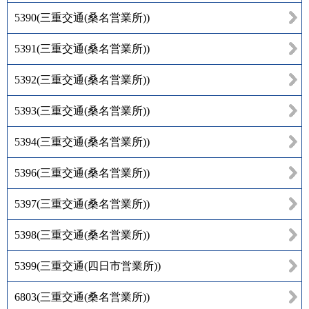
5390
(
三重交通(桑名営業所)
)
5391
(
三重交通(桑名営業所)
)
5392
(
三重交通(桑名営業所)
)
5393
(
三重交通(桑名営業所)
)
5394
(
三重交通(桑名営業所)
)
5396
(
三重交通(桑名営業所)
)
5397
(
三重交通(桑名営業所)
)
5398
(
三重交通(桑名営業所)
)
5399
(
三重交通(四日市営業所)
)
6803
(
三重交通(桑名営業所)
)