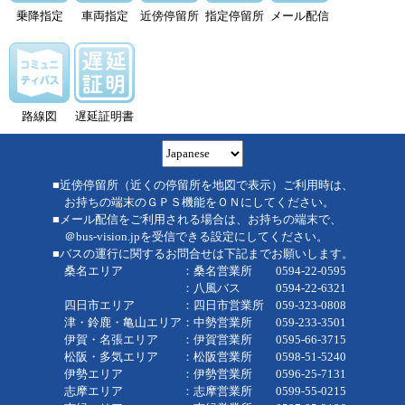
乗降指定
車両指定
近傍停留所
指定停留所
メール配信
路線図
遅延証明書
■近傍停留所（近くの停留所を地図で表示）ご利用時は、
お持ちの端末のＧＰＳ機能をＯＮにしてください。
■メール配信をご利用される場合は、お持ちの端末で、
＠bus-vision.jpを受信できる設定にしてください。
■バスの運行に関するお問合せは下記までお願いします。
桑名エリア ：桑名営業所 0594-22-0595
：八風バス 0594-22-6321
四日市エリア ：四日市営業所 059-323-0808
津・鈴鹿・亀山エリア：中勢営業所 059-233-3501
伊賀・名張エリア ：伊賀営業所 0595-66-3715
松阪・多気エリア ：松阪営業所 0598-51-5240
伊勢エリア ：伊勢営業所 0596-25-7131
志摩エリア ：志摩営業所 0599-55-0215