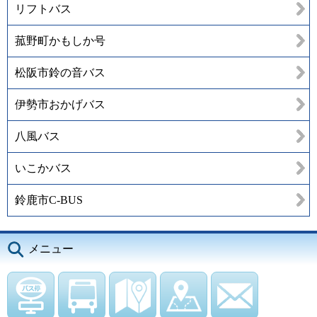
リフトバス
菰野町かもしか号
松阪市鈴の音バス
伊勢市おかげバス
八風バス
いこかバス
鈴鹿市C-BUS
メニュー