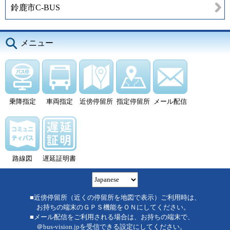
鈴鹿市C-BUS
メニュー
乗降指定
車両指定
近傍停留所
指定停留所
メール配信
路線図
遅延証明書
■近傍停留所（近くの停留所を地図で表示）ご利用時は、
お持ちの端末のＧＰＳ機能をＯＮにしてください。
■メール配信をご利用される場合は、お持ちの端末で、
＠bus-vision.jpを受信できる設定にしてください。