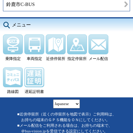
鈴鹿市C-BUS
メニュー
乗降指定
車両指定
近傍停留所
指定停留所
メール配信
路線図
遅延証明書
■近傍停留所（近くの停留所を地図で表示）ご利用時は、
お持ちの端末のＧＰＳ機能をＯＮにしてください。
■メール配信をご利用される場合は、お持ちの端末で、
＠bus-vision.jpを受信できる設定にしてください。