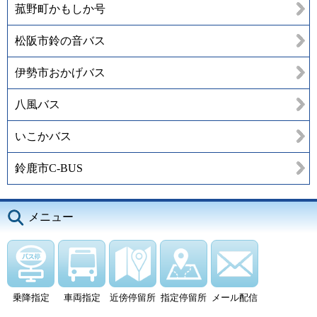
菰野町かもしか号
松阪市鈴の音バス
伊勢市おかげバス
八風バス
いこかバス
鈴鹿市C-BUS
メニュー
乗降指定
車両指定
近傍停留所
指定停留所
メール配信