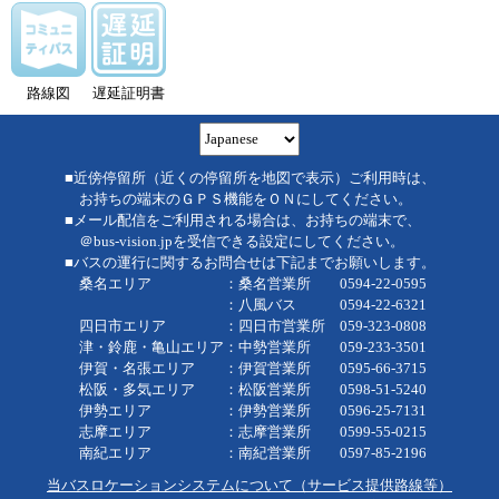
路線図
遅延証明書
■近傍停留所（近くの停留所を地図で表示）ご利用時は、
お持ちの端末のＧＰＳ機能をＯＮにしてください。
■メール配信をご利用される場合は、お持ちの端末で、
＠bus-vision.jpを受信できる設定にしてください。
■バスの運行に関するお問合せは下記までお願いします。
桑名エリア ：桑名営業所 0594-22-0595
：八風バス 0594-22-6321
四日市エリア ：四日市営業所 059-323-0808
津・鈴鹿・亀山エリア：中勢営業所 059-233-3501
伊賀・名張エリア ：伊賀営業所 0595-66-3715
松阪・多気エリア ：松阪営業所 0598-51-5240
伊勢エリア ：伊勢営業所 0596-25-7131
志摩エリア ：志摩営業所 0599-55-0215
南紀エリア ：南紀営業所 0597-85-2196
当バスロケーションシステムについて（サービス提供路線等）