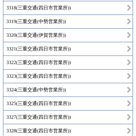
3318
(
三重交通(四日市営業所)
)
3319
(
三重交通(中勢営業所)
)
3320
(
三重交通(伊賀営業所)
)
3321
(
三重交通(四日市営業所)
)
3322
(
三重交通(四日市営業所)
)
3323
(
三重交通(四日市営業所)
)
3324
(
三重交通(中勢営業所)
)
3325
(
三重交通(四日市営業所)
)
3327
(
三重交通(四日市営業所)
)
3328
(
三重交通(四日市営業所)
)