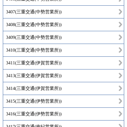
3407
(
三重交通(中勢営業所)
)
3408
(
三重交通(中勢営業所)
)
3409
(
三重交通(中勢営業所)
)
3410
(
三重交通(中勢営業所)
)
3411
(
三重交通(伊賀営業所)
)
3413
(
三重交通(伊賀営業所)
)
3414
(
三重交通(伊賀営業所)
)
3415
(
三重交通(伊勢営業所)
)
3416
(
三重交通(伊勢営業所)
)
3417
(
三重交通(南紀営業所)
)