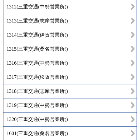
1312
(
三重交通(中勢営業所)
)
1313
(
三重交通(志摩営業所)
)
1314
(
三重交通(伊賀営業所)
)
1315
(
三重交通(桑名営業所)
)
1316
(
三重交通(中勢営業所)
)
1317
(
三重交通(松阪営業所)
)
1318
(
三重交通(志摩営業所)
)
1319
(
三重交通(中勢営業所)
)
1320
(
三重交通(中勢営業所)
)
1601
(
三重交通(桑名営業所)
)