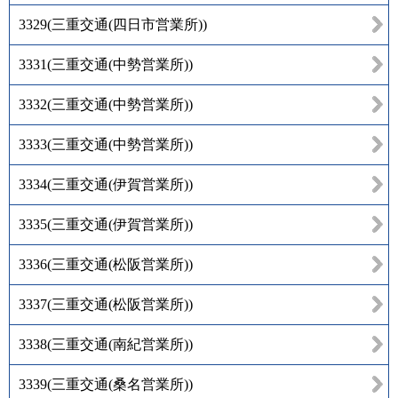
3329
(
三重交通(四日市営業所)
)
3331
(
三重交通(中勢営業所)
)
3332
(
三重交通(中勢営業所)
)
3333
(
三重交通(中勢営業所)
)
3334
(
三重交通(伊賀営業所)
)
3335
(
三重交通(伊賀営業所)
)
3336
(
三重交通(松阪営業所)
)
3337
(
三重交通(松阪営業所)
)
3338
(
三重交通(南紀営業所)
)
3339
(
三重交通(桑名営業所)
)