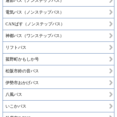
連節バス（ノンステップバス）
電気バス（ノンステップバス）
CANばす（ノンステップバス）
神都バス（ワンステップバス）
リフトバス
菰野町かもしか号
松阪市鈴の音バス
伊勢市おかげバス
八風バス
いこかバス