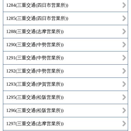
1284
(
三重交通(四日市営業所)
)
1285
(
三重交通(四日市営業所)
)
1288
(
三重交通(志摩営業所)
)
1290
(
三重交通(中勢営業所)
)
1291
(
三重交通(中勢営業所)
)
1292
(
三重交通(中勢営業所)
)
1293
(
三重交通(伊賀営業所)
)
1295
(
三重交通(松阪営業所)
)
1296
(
三重交通(松阪営業所)
)
1297
(
三重交通(志摩営業所)
)