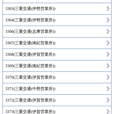
3363
(
三重交通(伊勢営業所)
)
3364
(
三重交通(伊勢営業所)
)
3366
(
三重交通(志摩営業所)
)
3367
(
三重交通(南紀営業所)
)
3368
(
三重交通(伊賀営業所)
)
3369
(
三重交通(南紀営業所)
)
3370
(
三重交通(伊賀営業所)
)
3371
(
三重交通(中勢営業所)
)
3372
(
三重交通(伊賀営業所)
)
3373
(
三重交通(伊賀営業所)
)