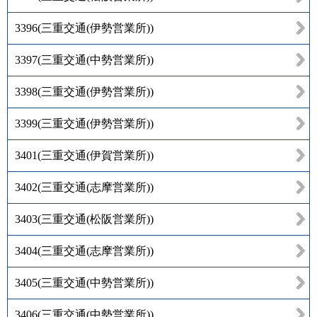
3396
(
三重交通(伊勢営業所)
)
3397
(
三重交通(中勢営業所)
)
3398
(
三重交通(伊勢営業所)
)
3399
(
三重交通(伊勢営業所)
)
3401
(
三重交通(伊賀営業所)
)
3402
(
三重交通(志摩営業所)
)
3403
(
三重交通(松阪営業所)
)
3404
(
三重交通(志摩営業所)
)
3405
(
三重交通(中勢営業所)
)
3406
(
三重交通(中勢営業所)
)