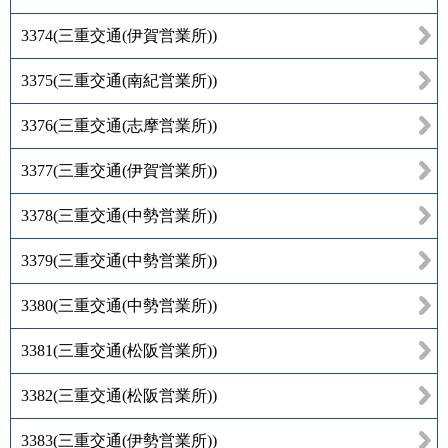
3374
(
三重交通(伊賀営業所)
)
3375
(
三重交通(南紀営業所)
)
3376
(
三重交通(志摩営業所)
)
3377
(
三重交通(伊賀営業所)
)
3378
(
三重交通(中勢営業所)
)
3379
(
三重交通(中勢営業所)
)
3380
(
三重交通(中勢営業所)
)
3381
(
三重交通(松阪営業所)
)
3382
(
三重交通(松阪営業所)
)
3383
(
三重交通(伊勢営業所)
)