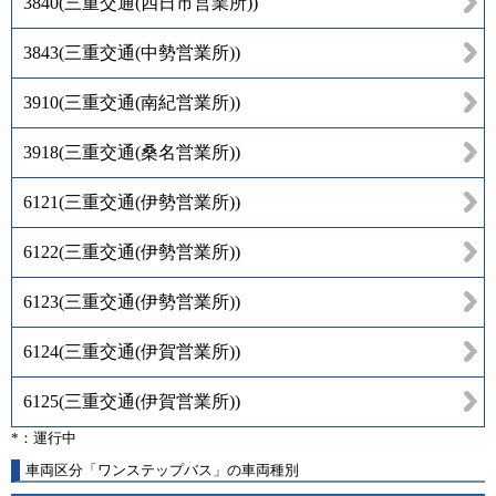
3840
(
三重交通(四日市営業所)
)
3843
(
三重交通(中勢営業所)
)
3910
(
三重交通(南紀営業所)
)
3918
(
三重交通(桑名営業所)
)
6121
(
三重交通(伊勢営業所)
)
6122
(
三重交通(伊勢営業所)
)
6123
(
三重交通(伊勢営業所)
)
6124
(
三重交通(伊賀営業所)
)
6125
(
三重交通(伊賀営業所)
)
*：運行中
車両区分「ワンステップバス」の車両種別