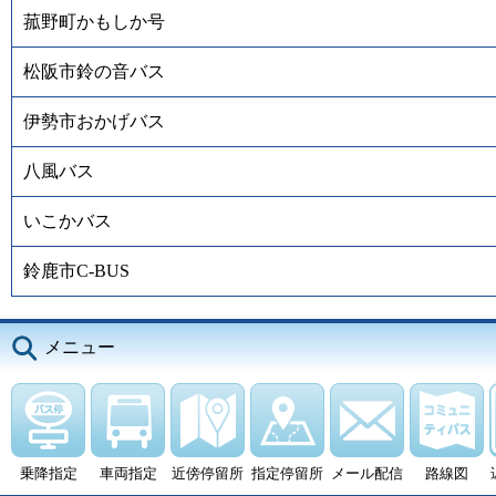
菰野町かもしか号
松阪市鈴の音バス
伊勢市おかげバス
八風バス
いこかバス
鈴鹿市C-BUS
メニュー
乗降指定
車両指定
近傍停留所
指定停留所
メール配信
路線図