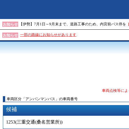
【伊勢】7月1日～9月末まで、道路工事のため、内宮前バス停を
お知らせ
一部の路線にお知らせがあります
お知らせ
車両点検等によ
車両区分
「
アンパンマンバス
」
の車両番号
候補
1253
(
三重交通(桑名営業所)
)