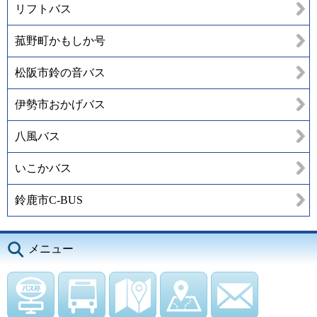
リフトバス
菰野町かもしか号
松阪市鈴の音バス
伊勢市おかげバス
八風バス
いこかバス
鈴鹿市C-BUS
メニュー