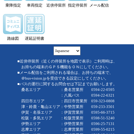
乗降指定
車両指定
近傍停留所
指定停留所
メール配信
路線図
遅延証明書
■近傍停留所（近くの停留所を地図で表示）ご利用時は、
お持ちの端末のＧＰＳ機能をＯＮにしてください。
■メール配信をご利用される場合は、お持ちの端末で、
＠bus-vision.jpを受信できる設定にしてください。
■バスの運行に関するお問合せは下記までお願いします。
桑名エリア ：桑名営業所 0594-22-0595
：八風バス 0594-22-6321
四日市エリア ：四日市営業所 059-323-0808
津・鈴鹿・亀山エリア：中勢営業所 059-233-3501
伊賀・名張エリア ：伊賀営業所 0595-66-3715
松阪・多気エリア ：松阪営業所 0598-51-5240
伊勢エリア ：伊勢営業所 0596-25-7131
志摩エリア ：志摩営業所 0599-55-0215