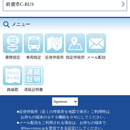
鈴鹿市C-BUS
メニュー
乗降指定
車両指定
近傍停留所
指定停留所
メール配信
路線図
遅延証明書
■近傍停留所（近くの停留所を地図で表示）ご利用時は、
お持ちの端末のＧＰＳ機能をＯＮにしてください。
■メール配信をご利用される場合は、お持ちの端末で、
＠bus-vision.jpを受信できる設定にしてください。