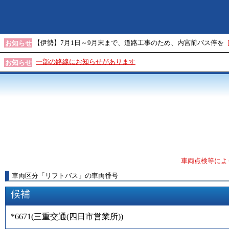
【伊勢】7月1日～9月末まで、道路工事のため、内宮前バス停を
お知らせ
一部の路線にお知らせがあります
お知らせ
車両点検等によ
車両区分
「
リフトバス
」
の車両番号
候補
*6671
(
三重交通(四日市営業所)
)