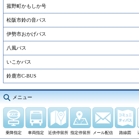
菰野町かもしか号
松阪市鈴の音バス
伊勢市おかげバス
八風バス
いこかバス
鈴鹿市C-BUS
メニュー
乗降指定
車両指定
近傍停留所
指定停留所
メール配信
路線図