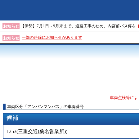
【伊勢】7月1日～9月末まで、道路工事のため、内宮前バス停を
お知らせ
一部の路線にお知らせがあります
お知らせ
車両点検等によ
車両区分
「
アンパンマンバス
」
の車両番号
候補
1253
(
三重交通(桑名営業所)
)