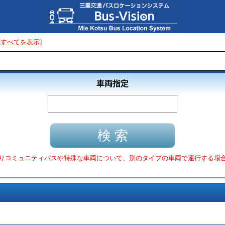
[すべてを表示]
車両指定
りコミュニティバスや特殊な車両について、別のタイプの車両で運行する場