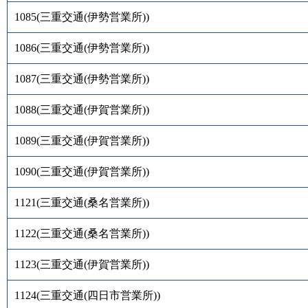
1085
(
三重交通(伊勢営業所)
)
1086
(
三重交通(伊勢営業所)
)
1087
(
三重交通(伊勢営業所)
)
1088
(
三重交通(伊賀営業所)
)
1089
(
三重交通(伊賀営業所)
)
1090
(
三重交通(伊賀営業所)
)
1121
(
三重交通(桑名営業所)
)
1122
(
三重交通(桑名営業所)
)
1123
(
三重交通(伊賀営業所)
)
1124
(
三重交通(四日市営業所)
)