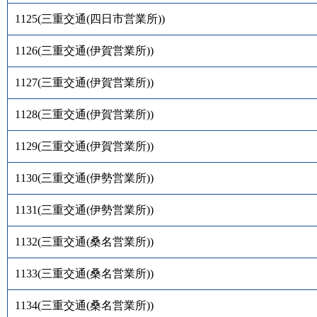
1125
(
三重交通(四日市営業所)
)
1126
(
三重交通(伊賀営業所)
)
1127
(
三重交通(伊賀営業所)
)
1128
(
三重交通(伊賀営業所)
)
1129
(
三重交通(伊賀営業所)
)
1130
(
三重交通(伊勢営業所)
)
1131
(
三重交通(伊勢営業所)
)
1132
(
三重交通(桑名営業所)
)
1133
(
三重交通(桑名営業所)
)
1134
(
三重交通(桑名営業所)
)