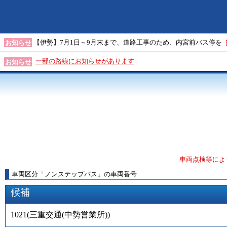
【伊勢】7月1日～9月末まで、道路工事のため、内宮前バス停を
お知らせ
一部の路線にお知らせがあります
お知らせ
車両点検等によ
車両区分
「
ノンステップバス
」
の車両番号
候補
1021
(
三重交通(中勢営業所)
)