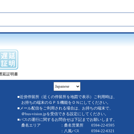
遅延証明書
■近傍停留所（近くの停留所を地図で表示）ご利用時は、
お持ちの端末のＧＰＳ機能をＯＮにしてください。
■メール配信をご利用される場合は、お持ちの端末で、
＠bus-vision.jpを受信できる設定にしてください。
■バスの運行に関するお問合せは下記までお願いします。
桑名エリア ：桑名営業所 0594-22-0595
：八風バス 0594-22-6321