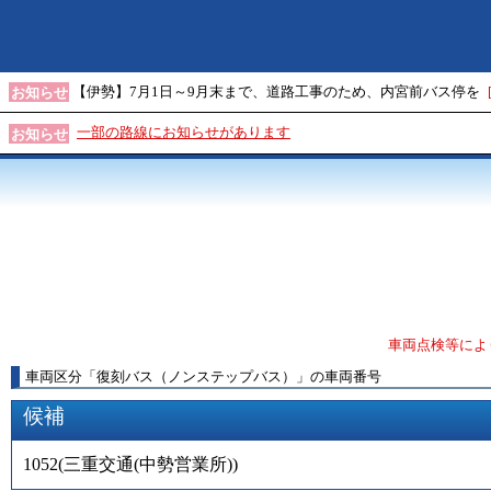
【伊勢】7月1日～9月末まで、道路工事のため、内宮前バス停を
お知らせ
一部の路線にお知らせがあります
お知らせ
車両点検等によ
車両区分
「
復刻バス（ノンステップバス）
」
の車両番号
候補
1052
(
三重交通(中勢営業所)
)