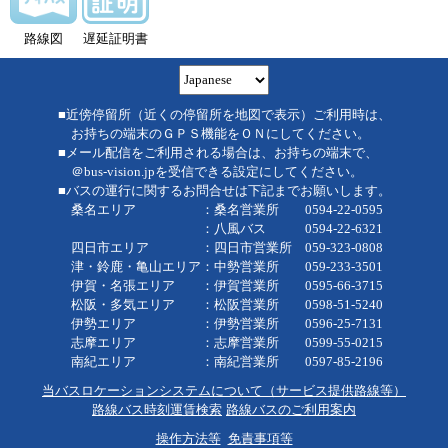
路線図
遅延証明書
■近傍停留所（近くの停留所を地図で表示）ご利用時は、
お持ちの端末のＧＰＳ機能をＯＮにしてください。
■メール配信をご利用される場合は、お持ちの端末で、
＠bus-vision.jpを受信できる設定にしてください。
■バスの運行に関するお問合せは下記までお願いします。
桑名エリア ：桑名営業所 0594-22-0595
：八風バス 0594-22-6321
四日市エリア ：四日市営業所 059-323-0808
津・鈴鹿・亀山エリア：中勢営業所 059-233-3501
伊賀・名張エリア ：伊賀営業所 0595-66-3715
松阪・多気エリア ：松阪営業所 0598-51-5240
伊勢エリア ：伊勢営業所 0596-25-7131
志摩エリア ：志摩営業所 0599-55-0215
南紀エリア ：南紀営業所 0597-85-2196
当バスロケーションシステムについて（サービス提供路線等）
路線バス時刻運賃検索
路線バスのご利用案内
操作方法等
免責事項等