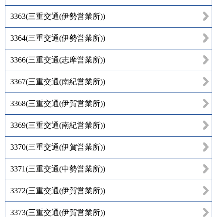
3363
(
三重交通(伊勢営業所)
)
3364
(
三重交通(伊勢営業所)
)
3366
(
三重交通(志摩営業所)
)
3367
(
三重交通(南紀営業所)
)
3368
(
三重交通(伊賀営業所)
)
3369
(
三重交通(南紀営業所)
)
3370
(
三重交通(伊賀営業所)
)
3371
(
三重交通(中勢営業所)
)
3372
(
三重交通(伊賀営業所)
)
3373
(
三重交通(伊賀営業所)
)