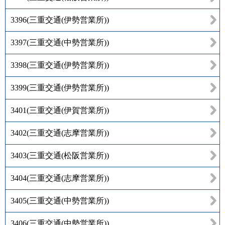
3396
(
三重交通(伊勢営業所)
)
3397
(
三重交通(中勢営業所)
)
3398
(
三重交通(伊勢営業所)
)
3399
(
三重交通(伊勢営業所)
)
3401
(
三重交通(伊賀営業所)
)
3402
(
三重交通(志摩営業所)
)
3403
(
三重交通(松阪営業所)
)
3404
(
三重交通(志摩営業所)
)
3405
(
三重交通(中勢営業所)
)
3406
(
三重交通(中勢営業所)
)