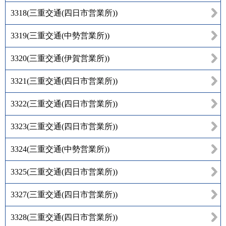
3318
(
三重交通(四日市営業所)
)
3319
(
三重交通(中勢営業所)
)
3320
(
三重交通(伊賀営業所)
)
3321
(
三重交通(四日市営業所)
)
3322
(
三重交通(四日市営業所)
)
3323
(
三重交通(四日市営業所)
)
3324
(
三重交通(中勢営業所)
)
3325
(
三重交通(四日市営業所)
)
3327
(
三重交通(四日市営業所)
)
3328
(
三重交通(四日市営業所)
)