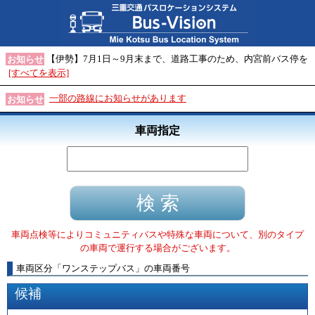
【伊勢】7月1日～9月末まで、道路工事のため、内宮前バス停を
お知らせ
[すべてを表示]
一部の路線にお知らせがあります
お知らせ
車両指定
車両点検等によりコミュニティバスや特殊な車両について、別のタイプ
の車両で運行する場合がございます。
車両区分
「
ワンステップバス
」
の車両番号
候補