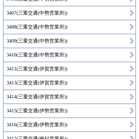
3407
(
三重交通(中勢営業所)
)
3408
(
三重交通(中勢営業所)
)
3409
(
三重交通(中勢営業所)
)
3410
(
三重交通(中勢営業所)
)
3411
(
三重交通(伊賀営業所)
)
3413
(
三重交通(伊賀営業所)
)
3414
(
三重交通(伊賀営業所)
)
3415
(
三重交通(伊勢営業所)
)
3416
(
三重交通(伊勢営業所)
)
3417
(
三重交通(南紀営業所)
)