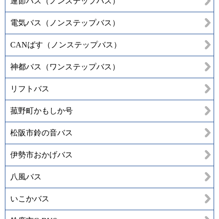
連節バス（ノンステップバス）
電気バス（ノンステップバス）
CANばす（ノンステップバス）
神都バス（ワンステップバス）
リフトバス
菰野町かもしか号
松阪市鈴の音バス
伊勢市おかげバス
八風バス
いこかバス