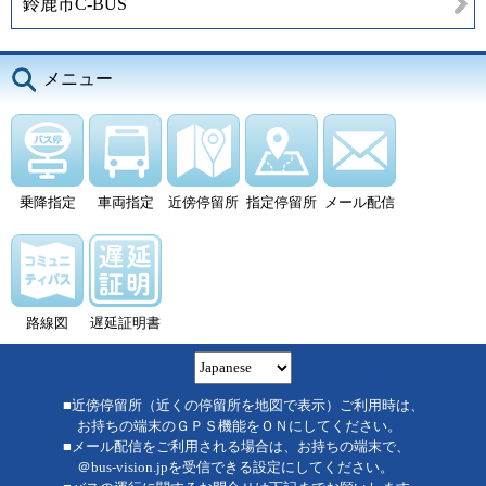
鈴鹿市C-BUS
メニュー
乗降指定
車両指定
近傍停留所
指定停留所
メール配信
路線図
遅延証明書
■近傍停留所（近くの停留所を地図で表示）ご利用時は、
お持ちの端末のＧＰＳ機能をＯＮにしてください。
■メール配信をご利用される場合は、お持ちの端末で、
＠bus-vision.jpを受信できる設定にしてください。