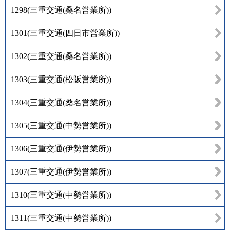
1298
(
三重交通(桑名営業所)
)
1301
(
三重交通(四日市営業所)
)
1302
(
三重交通(桑名営業所)
)
1303
(
三重交通(松阪営業所)
)
1304
(
三重交通(桑名営業所)
)
1305
(
三重交通(中勢営業所)
)
1306
(
三重交通(伊勢営業所)
)
1307
(
三重交通(伊勢営業所)
)
1310
(
三重交通(中勢営業所)
)
1311
(
三重交通(中勢営業所)
)