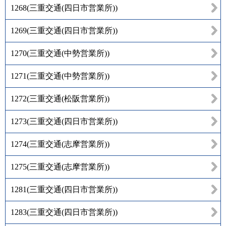
1268
(
三重交通(四日市営業所)
)
1269
(
三重交通(四日市営業所)
)
1270
(
三重交通(中勢営業所)
)
1271
(
三重交通(中勢営業所)
)
1272
(
三重交通(松阪営業所)
)
1273
(
三重交通(四日市営業所)
)
1274
(
三重交通(志摩営業所)
)
1275
(
三重交通(志摩営業所)
)
1281
(
三重交通(四日市営業所)
)
1283
(
三重交通(四日市営業所)
)