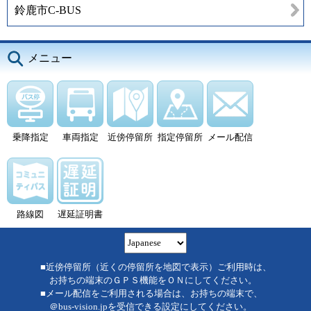
鈴鹿市C-BUS
メニュー
乗降指定
車両指定
近傍停留所
指定停留所
メール配信
路線図
遅延証明書
■近傍停留所（近くの停留所を地図で表示）ご利用時は、
お持ちの端末のＧＰＳ機能をＯＮにしてください。
■メール配信をご利用される場合は、お持ちの端末で、
＠bus-vision.jpを受信できる設定にしてください。