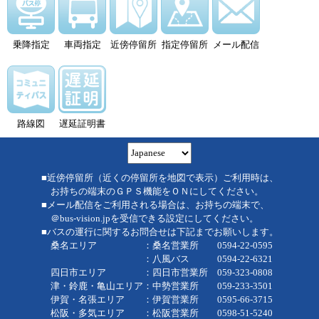
乗降指定
車両指定
近傍停留所
指定停留所
メール配信
路線図
遅延証明書
■近傍停留所（近くの停留所を地図で表示）ご利用時は、
お持ちの端末のＧＰＳ機能をＯＮにしてください。
■メール配信をご利用される場合は、お持ちの端末で、
＠bus-vision.jpを受信できる設定にしてください。
■バスの運行に関するお問合せは下記までお願いします。
桑名エリア ：桑名営業所 0594-22-0595
：八風バス 0594-22-6321
四日市エリア ：四日市営業所 059-323-0808
津・鈴鹿・亀山エリア：中勢営業所 059-233-3501
伊賀・名張エリア ：伊賀営業所 0595-66-3715
松阪・多気エリア ：松阪営業所 0598-51-5240