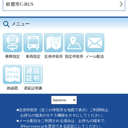
鈴鹿市C-BUS
メニュー
乗降指定
車両指定
近傍停留所
指定停留所
メール配信
路線図
遅延証明書
■近傍停留所（近くの停留所を地図で表示）ご利用時は、
お持ちの端末のＧＰＳ機能をＯＮにしてください。
■メール配信をご利用される場合は、お持ちの端末で、
＠bus-vision.jpを受信できる設定にしてください。