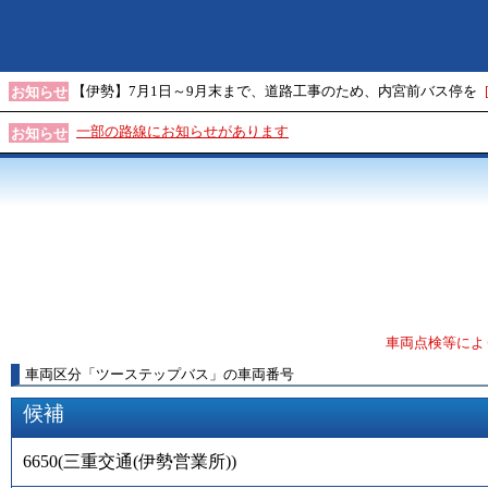
【伊勢】7月1日～9月末まで、道路工事のため、内宮前バス停を
お知らせ
一部の路線にお知らせがあります
お知らせ
車両点検等によ
車両区分
「
ツーステップバス
」
の車両番号
候補
6650
(
三重交通(伊勢営業所)
)