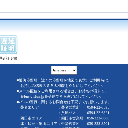
遅延証明書
■近傍停留所（近くの停留所を地図で表示）ご利用時は、
お持ちの端末のＧＰＳ機能をＯＮにしてください。
■メール配信をご利用される場合は、お持ちの端末で、
＠bus-vision.jpを受信できる設定にしてください。
■バスの運行に関するお問合せは下記までお願いします。
桑名エリア ：桑名営業所 0594-22-0595
：八風バス 0594-22-6321
四日市エリア ：四日市営業所 059-323-0808
津・鈴鹿・亀山エリア：中勢営業所 059-233-3501