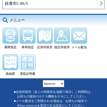
鈴鹿市C-BUS
メニュー
乗降指定
車両指定
近傍停留所
指定停留所
メール配信
路線図
遅延証明書
■近傍停留所（近くの停留所を地図で表示）ご利用時は、
お持ちの端末のＧＰＳ機能をＯＮにしてください。
■メール配信をご利用される場合は、お持ちの端末で、
＠bus-vision.jpを受信できる設定にしてください。