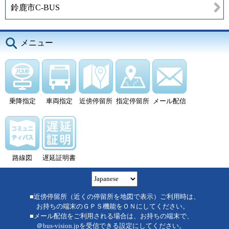
鈴鹿市C-BUS
メニュー
乗降指定
車両指定
近傍停留所
指定停留所
メール配信
路線図
遅延証明書
■近傍停留所（近くの停留所を地図で表示）ご利用時は、
お持ちの端末のＧＰＳ機能をＯＮにしてください。
■メール配信をご利用される場合は、お持ちの端末で、
＠bus-vision.jpを受信できる設定にしてください。