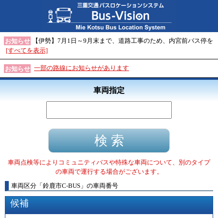
【伊勢】7月1日～9月末まで、道路工事のため、内宮前バス停を
お知らせ
[すべてを表示]
一部の路線にお知らせがあります
お知らせ
車両指定
車両点検等によりコミュニティバスや特殊な車両について、別のタイプ
の車両で運行する場合がございます。
車両区分
「
鈴鹿市C-BUS
」
の車両番号
候補